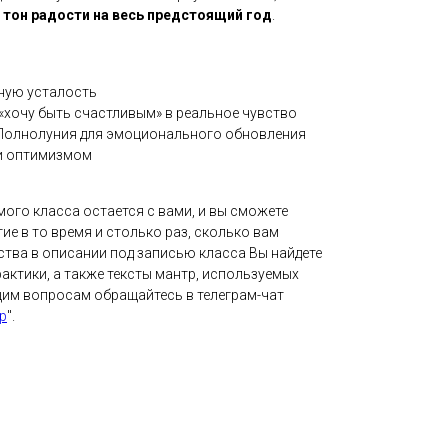
 тон радости на весь предстоящий год
.
ную усталость
«хочу быть счастливым» в реальное чувство
Полнолуния для эмоционального обновления
и оптимизмом
ого класса остается с вами, и вы сможете
ие в то время и столько раз, сколько вам
ства в описании под записью класса Вы найдете
актики, а также тексты мантр, используемых
щим вопросам обращайтесь в телеграм-чат
р
".