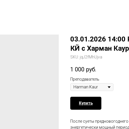
03.01.2026 14:00
КЙ с Харман Каур
SKU:
jqJ2fMhUjva
1 000
руб.
Преподаватель
Купить
После суеты предновогоднего 
энергетически мощный период