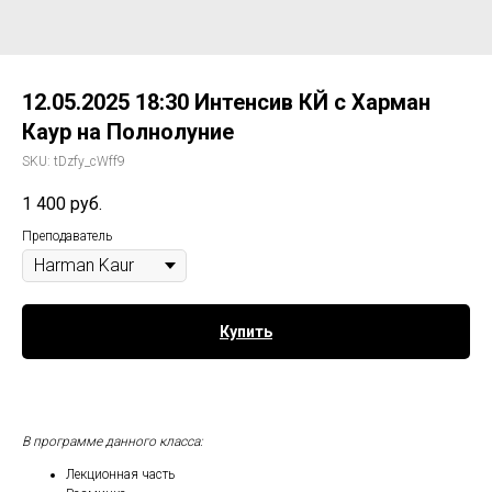
12.05.2025 18:30 Интенсив КЙ с Харман
Каур на Полнолуние
SKU:
tDzfy_cWff9
1 400
руб.
Преподаватель
Купить
В программе данного класса:
Лекционная часть