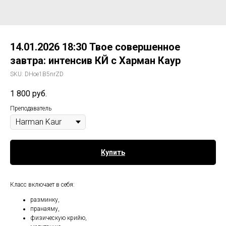
14.01.2026 18:30 Твое совершенное
завтра: интенсив КЙ с Харман Каур
SKU:
DHoe1B5nrZD
1 800
руб.
Преподаватель
Купить
Класс включает в себя:
разминку,
пранаяму,
физическую крийю,