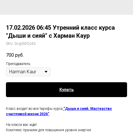
17.02.2026 06:45 Утренний класс курса
"Дыши и сияй" с Харман Каур
SKU:
Dcgi0iDQz4S
700
руб.
Преподаватель
Купить
Класс входит во все тарифы курса
"Дыши и сияй. Мастерство
счастливой жизни 2026"
.
На классе вас ждет:
Комплекс пранаям для повышения уровня энергии