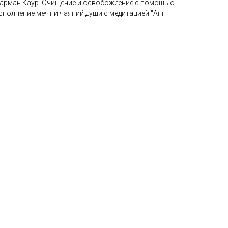
Харман Каур. Очищение и освобождение с помощью
полнение мечт и чаяний души с медитацией "Апп