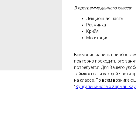
В программе данного класса:
Лекционная часть
Разминка
Крийя
Медитация
Внимание: запись приобретаем
повторно проходить это занят
потребуется. Для Вашего удоб
таймкоды для каждой части пр
на классе. По всем возникаю
"
Кундалини-йога с Харман Кау