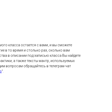
ого класса остается с вами, и вы сможете
ие в то время и столько раз, сколько вам
ства в описании под записью класса Вы найдете
актики, а также тексты мантр, используемых
щим вопросам обращайтесь в телеграм-чат
р
".