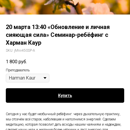
20 марта 13:40 «Обновление и личная
сияющая сила» Семинар-ребёфинг с
Харман Каур
SKU:
jMvv450SP-A
1 800
руб.
Преподаватель
Купить
Сегодня у нас будет необычный ребёфинг: через дыхательную практику,
мы отсечём всё старое, наболевшее и наполнимся энергией. Сделаем
медитацию, которая позволит дать всходы нашим чаяниям и надеждам,
сделает наши цели и желания более чёткими и даст энергию для