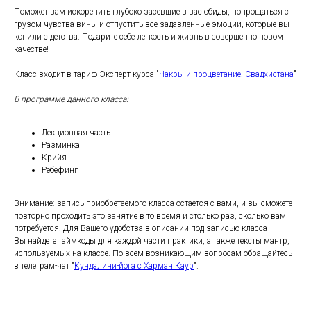
Поможет вам искоренить глубоко засевшие в вас обиды, попрощаться с
грузом чувства вины и отпустить все задавленные эмоции, которые вы
копили с детства. Подарите себе легкость и жизнь в совершенно новом
качестве!
Класс входит в тариф Эксперт курса "
Чакры и процветание. Свадхистана
"
В программе данного класса:
Лекционная часть
Разминка
Крийя
Ребефинг
Внимание: запись приобретаемого класса остается с вами, и вы сможете
повторно проходить это занятие в то время и столько раз, сколько вам
потребуется. Для Вашего удобства в описании под записью класса
Вы найдете таймкоды для каждой части практики, а также тексты мантр,
используемых на классе. По всем возникающим вопросам обращайтесь
в телеграм-чат "
Кундалини-йога с Харман Каур
".