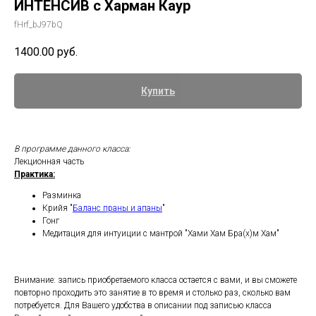
ИНТЕНСИВ с Харман Каур
fHrf_bJ97bQ
1400.00
руб.
Купить
В программе данного класса:
Лекционная часть
Практика:
Разминка
Крийя "
Баланс праны и апаны
"
Гонг
Медитация для интуиции с мантрой "Хами Хам Бра(х)м Хам"
Внимание: запись приобретаемого класса остается с вами, и вы сможете
повторно проходить это занятие в то время и столько раз, сколько вам
потребуется. Для Вашего удобства в описании под записью класса