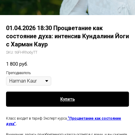
01.04.2026 18:30 Процветание как
состояние духа: интенсив Кундалини Йоги
с Харман Каур
SKU:
t6FHRho6yTT
1 800
руб.
Преподаватель
Купить
Класс входит в тариф Эксперт курса
"Процветание как состояние
духа"
.
Внимание: запись приобретаемого класса остается с вами, и вы сможете