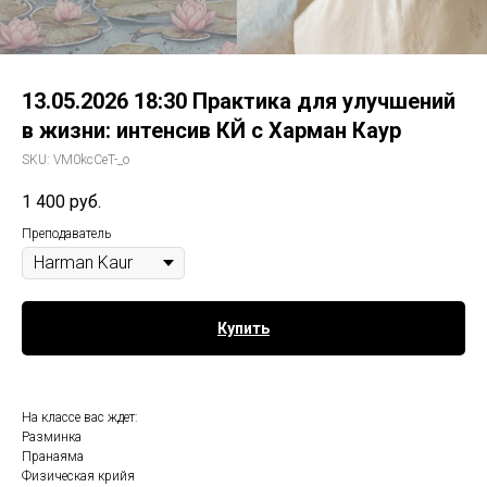
13.05.2026 18:30 Практика для улучшений
в жизни: интенсив КЙ с Харман Каур
SKU:
VM0kcCeT-_o
1 400
руб.
Преподаватель
Купить
На классе вас ждет:
Разминка
Пранаяма
Физическая крийя