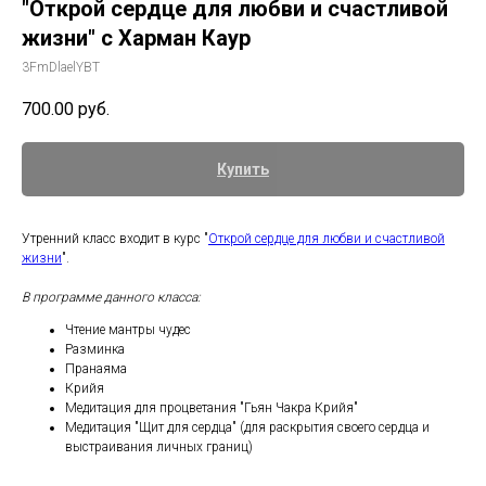
"Открой сердце для любви и счастливой
жизни" с Харман Каур
3FmDlaelYBT
700.00
руб.
Купить
Утренний класс входит в курс "
Открой сердце для любви и счастливой
жизни
".
В программе данного класса:
Чтение мантры чудес
Разминка
Пранаяма
Крийя
Медитация для процветания "Гьян Чакра Крийя"
Медитация "Щит для сердца" (для раскрытия своего сердца и
выстраивания личных границ)