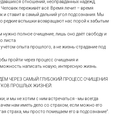
еудавшихся отношений, неоправданных надежд,
 Человек переживёт всё. Время лечит – время
к и ставит в самый дальний угол подсознания. Мы
ко редкие вспышки возвращают нас порой к забытым
ам нужно полное очищение, лишь оно даёт свободу и
о листа.
с учётом опыта прошлого, а не жизнь-страдание под
обы пройти через процесс очищения и
зможность написать новую, интересную жизнь.
ЙДЁМ ЧЕРЕЗ САМЫЙ ГЛУБОКИЙ ПРОЦЕСС ОЧИЩЕНИЯ
АТКОВ ПРОШЛЫХ ЖИЗНЕЙ.
и, и мы не хотим с ним встречаться - мы всегда
ачем нам иметь дело со страхом, если можно его
гая страха, мы просто помещаем его в подсознание".