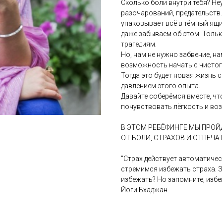
Сколько боли внутри тебя? Н
разочарований, предательств.
упаковывает всё в тёмный ящи
даже забываем об этом. Толь
трагедиям.
Но, нам не нужно забвение, н
возможность начать с чистог
Тогда это будет новая жизнь 
давлением этого опыта.
Давайте соберёмся вместе, чт
почувствовать лёгкость и во
В ЭТОМ РЕБЁФИНГЕ МЫ ПРО
ОТ БОЛИ, СТРАХОВ И ОТПЕЧ
"Страх действует автоматическ
стремимся избежать страха. З
избежать? Но запомните, избе
Йоги Бхаджан.