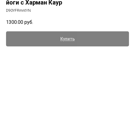
йоги с Харман Каур
D90YFRmntYN
1300.00
руб.
Купить