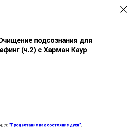
 Очищение подсознания для
ефинг (ч.2) с Харман Каур
урса
"Процветание как состояние духа"
.