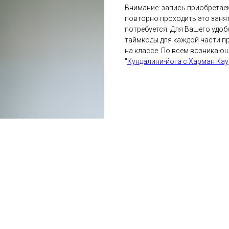
Внимание: запись приобретаем
повторно проходить это занят
потребуется. Для Вашего удоб
таймкоды для каждой части пр
на классе. По всем возникаю
"
Кундалини-йога с Харман Кау