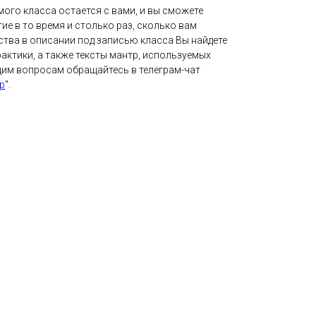
ого класса остается с вами, и вы сможете
ие в то время и столько раз, сколько вам
ства в описании под записью класса Вы найдете
актики, а также тексты мантр, используемых
щим вопросам обращайтесь в телеграм-чат
р
".