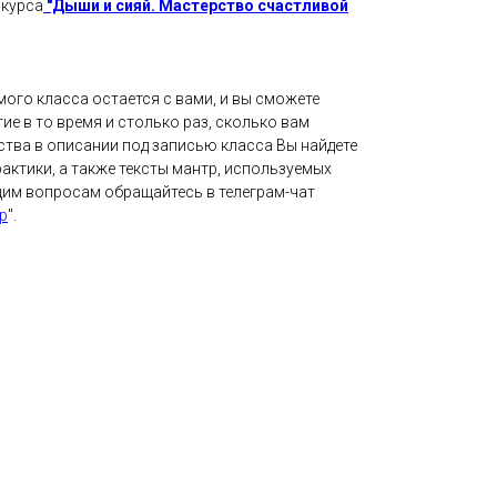
 курса
"Дыши и сияй. Мастерство счастливой
ого класса остается с вами, и вы сможете
ие в то время и столько раз, сколько вам
ства в описании под записью класса Вы найдете
актики, а также тексты мантр, используемых
щим вопросам обращайтесь в телеграм-чат
р
".