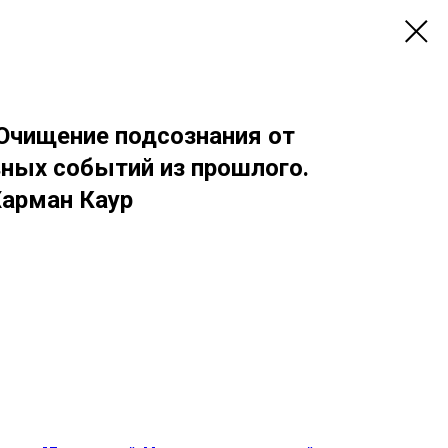
 Очищение подсознания от
вных событий из прошлого.
 Харман Каур