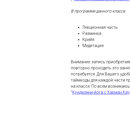
В программе данного класса:
Лекционная часть
Разминка
Крийя
Медитация
Внимание: запись приобретаем
повторно проходить это занят
потребуется. Для Вашего удоб
таймкоды для каждой части пр
на классе. По всем возникаю
"
Кундалини-йога с Харман Кау