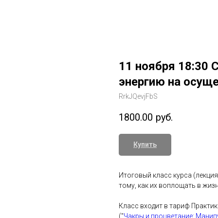
11 ноября 18:30 
энергию на осущ
RrkJQevjFbS
1800.00
руб.
Купить
Итоговый класс курса (лекция
тому, как их воплощать в жизн
Класс входит в тариф Практик 
("
Чакры и процветание: Манип