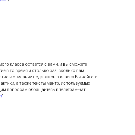
ого класса остается с вами, и вы сможете
ие в то время и столько раз, сколько вам
ства в описании под записью класса Вы найдете
актики, а также тексты мантр, используемых
щим вопросам обращайтесь в телеграм-чат
р
".