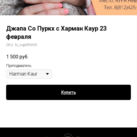
Джапа Со Пуркх с Харман Каур 23
февраля
SKU:
to_sqaRR4h9
1 500
руб.
Преподаватель
Купить