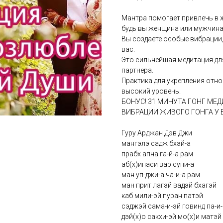
Мантра помогает привлечь в 
будь вы женщина или мужчина
Вы создаете особые вибрации
вас.
Это сильнейшая медитация для
партнера.
Практика для укрепления отно
высокий уровень.
БОНУС! 31 МИНУТА ГОНГ МЕ
ВИБРАЦИИ ЖИВОГО ГОНГА У 
Гуру Арджан Дэв Джи
мангэлэ садж бхэй-а
прабх апна га-й-а рам
аб(х)инаси вар суни-а
ман уп-джи-а ча-и-а рам
ман прит лагэй вадэй бхагэй
каб мили-эй пуран патэй
сэджэй сама-и-эй говинд па-и
дэй(х)о сакхи-эй мо(х)и матэй