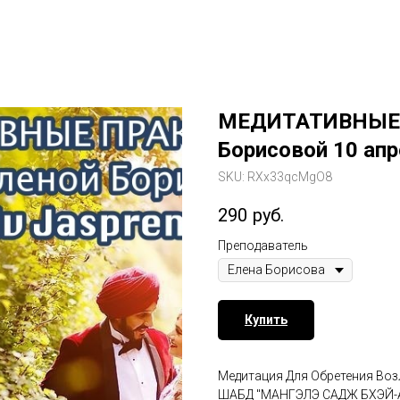
МЕДИТАТИВНЫЕ 
Борисовой 10 апр
SKU:
RXx33qcMgO8
290
руб.
Преподаватель
Купить
Медитация Для Обретения Во
ШАБД "МАНГЭЛЭ САДЖ БХЭЙ-