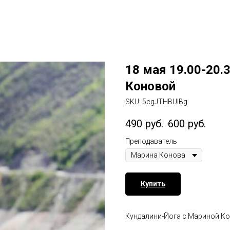
18 мая 19.00-20.
Коновой
SKU:
5cgJTHBUlBg
490
руб.
600
руб.
Преподаватель
Купить
Кундалини-Йога с Мариной К