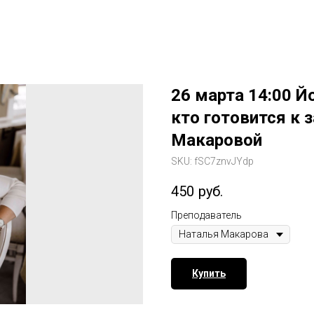
26 марта 14:00 Й
кто готовится к 
Макаровой
SKU:
fSC7znvJYdp
450
руб.
Преподаватель
Купить