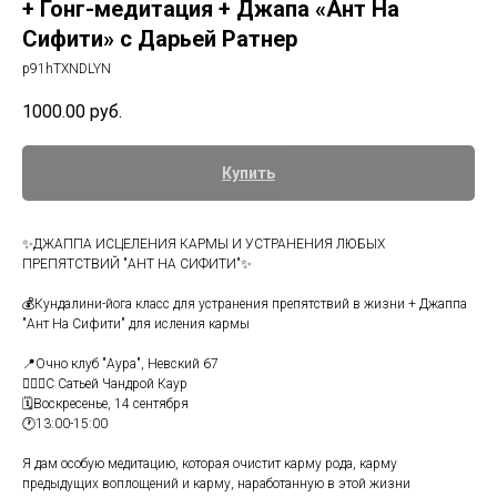
+ Гонг-медитация + Джапа «Ант На
Сифити» с Дарьей Ратнер
p91hTXNDLYN
1000.00
руб.
Купить
✨ДЖАППА ИСЦЕЛЕНИЯ КАРМЫ И УСТРАНЕНИЯ ЛЮБЫХ
ПРЕПЯТСТВИЙ "АНТ НА СИФИТИ"✨
💰Кундалини-йога класс для устранения препятствий в жизни + Джаппа
"Ант На Сифити" для исления кармы
📍Очно клуб "Аура", Невский 67
👳🏼‍♀️С Сатьей Чандрой Каур
🗓️Воскресенье, 14 сентября
🕐13:00-15:00
Я дам особую медитацию, которая очистит карму рода, карму
предыдущих воплощений и карму, наработанную в этой жизни