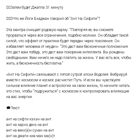
👆🏻Затем будет Джаппа 31 минуту
👳🏽‍♂️Что же Йоги Бхаджан говорил об "Ант На Сифити"?
Эта мантра очищает родовую карму. "Повторяя ее, вы сможете
прорваться через все ограничения, подобно молнии. Он обладает такой
силой, что эффект от практики будет передан через поколения. Он
избавляет человека от неудач». "Это даст вам бесконечные полномочия.
Это даст вам победу, это даст вам покорение интеллекта. Вы рождены
свободными. Вам ничего не надо платить за жизнь. У вас есть все, чтобы
жить, а бесконечность бесплатна."
«Ант На Сифити» связывают с пятой сутрой эпохи Водолея: Вибрируй
вместе с космосом и космос расчистит Путь. И если вы чувствуете
сильное влияние планет и астрологии на свою жизнь, то начните читать
это стих, чтобы "подружиться" с космосом и контролировать влияющие
на вас энергии.
🗯️Текст:
ант на сифти кэхэн на ант
ант на карнэ денэ на ант
ант на векх(а)н сунан на ант
ант на джапэ киа ман ма(н)т