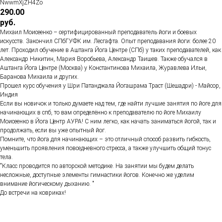
NwwmXjZH4Zo
290.00
руб.
Михаил Моисеенко – сертифицированный преподаватель йоги и боевых
искусств. Закончил СПбГУФК им. Лесгафта. Опыт преподавания йоги: более 20
лет. Проходил обучение в Аштанга Йога Центре (СПб) у таких преподавателей, как
Александр Никитин, Мария Воробьева, Александр Таишев. Также обучался в
Аштанга Йога Центре (Москва) у Константинова Михаила, Журавлева Ильи,
Баранова Михаила и других.
Прошел курс обучения у Шри Патанджала Йогашрама Траст (Шешадри) - Майсор,
Индия
Если вы новичок и только думаете над тем, где найти лучшие занятия по йоге для
начинающих в спб, то вам определённо к преподавателю по йоге Михаилу
Моисеенко в Йога Центр АУРА! С ним легко, как начать заниматься йогой, так и
продолжать, если вы уже опытный йог.
Помните, что йога для начинающих – это отличный способ развить гибкость,
уменьшить проявления повседневного стресса, а также улучшить общий тонус
тела.
"Класс проводится по авторской методике. На занятии мы будем делать
несложные, доступные элементы гимнастики йогов. Конечно же уделим
внимание йогическому дыханию. "
До встречи на ковриках!