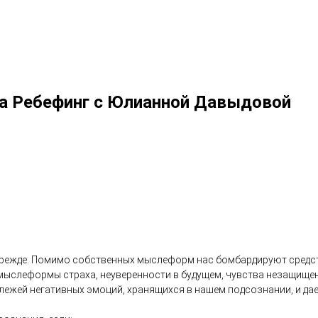
ога Ребефинг с Юлианной Давыдовой
 прежде. Помимо собственных мыслеформ нас бомбардируют сред
 мыслеформы страха, неуверенности в будущем, чувства незащище
залежей негативных эмоций, хранящихся в нашем подсознании, и 