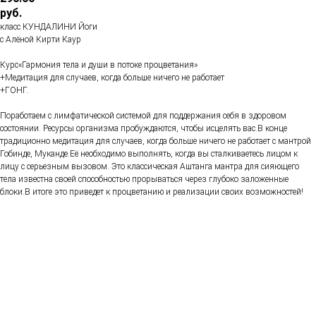
руб.
класс КУНДАЛИНИ Йоги
с Алёной Кирти Каур
Курс«Гармония тела и души в потоке процветания»
+Медитация для случаев, когда больше ничего не работает
+ГОНГ.
Поработаем с лимфатической системой для поддержания себя в здоровом
состоянии. Ресурсы организма пробуждаются, чтобы исцелять вас.В конце
традиционно медитация для случаев, когда больше ничего не работает с мантрой
Гобинде, Муканде.Её необходимо выполнять, когда вы сталкиваетесь лицом к
лицу с серьезным вызовом. Это классическая Аштанга мантра для сияющего
тела известна своей способностью прорываться через глубоко заложенные
блоки.В итоге это приведет к процветанию и реализации своих возможностей!